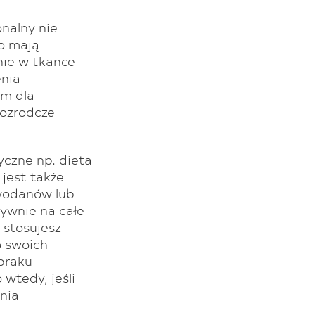
nalny nie
to mają
nie w tkance
enia
em dla
rozrodcze
czne np. dieta
 jest także
owodanów lub
ywnie na całe
i stosujesz
o swoich
 braku
 wtedy, jeśli
nia