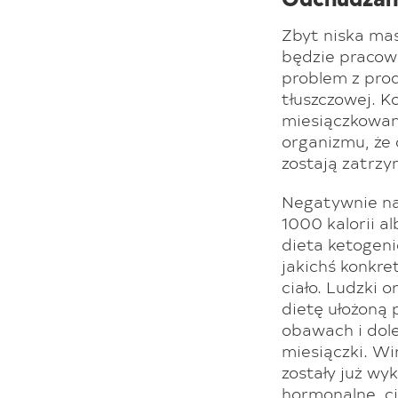
Zbyt niska mas
będzie pracowa
problem z prod
tłuszczowej. K
miesiączkowan
organizmu, że 
zostają zatrzy
Negatywnie na
1000 kalorii a
dieta ketogeni
jakichś konkr
ciało. Ludzki o
dietę ułożoną 
obawach i dole
miesiączki. Wi
zostały już wy
hormonalne, ci