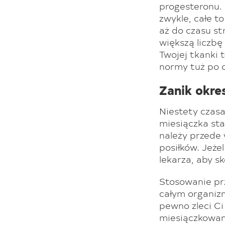
progesteronu. 
zwykle, całe t
aż do czasu st
większą liczbę
Twojej tkanki 
normy tuż po o
Zanik okre
Niestety czasa
miesiączka sta
należy przede
posiłków. Jeże
lekarza, aby s
Stosowanie prz
całym organizm
pewno zleci Ci
miesiączkowani