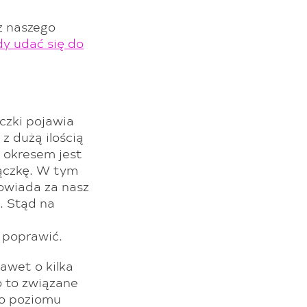
z naszego
dy udać się do
ączki pojawia
z dużą ilością
 okresem jest
ączkę. W tym
owiada za nasz
. Stąd na
 poprawić.
awet o kilka
o to związane
go poziomu