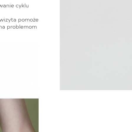
wanie cyklu
a wizyta pomoże
winna problemom