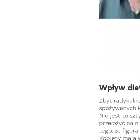
Wpływ diet
Zbyt radykalne
spożywanych ka
Nie jest to szt
przełożyć na n
tego, że figur
Kobiety mają w