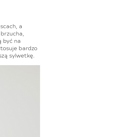
jscach, a
 brzucha,
ą być na
stosuje bardzo
szą sylwetkę.