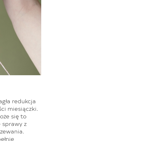
agła redukcja
ci miesiączki.
oże się to
e sprawy z
rzewania.
pełnie