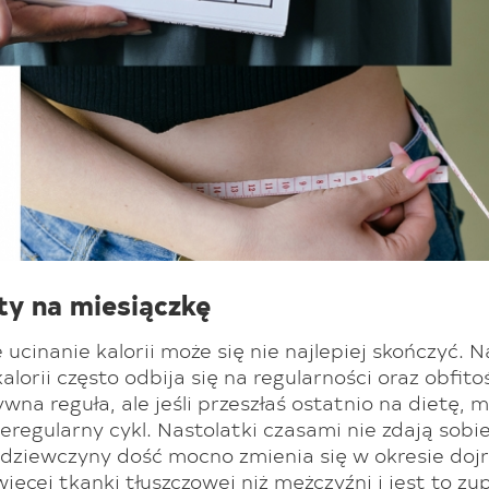
y na miesiączkę
 ucinanie kalorii może się nie najlepiej skończyć. N
lorii często odbija się na regularności oraz obfitoś
ywna reguła, ale jeśli przeszłaś ostatnio na dietę, m
ieregularny cykl. Nastolatki czasami nie zdają sobi
a dziewczyny dość mocno zmienia się w okresie doj
ięcej tkanki tłuszczowej niż mężczyźni i jest to zu