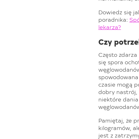
Dowiedz się ja
poradnika:
Spó
lekarza?
Czy potrze
Często zdarza 
się spora ocho
węglowodanów. 
spowodowana 
czasie mogą po
dobry nastrój,
niektóre dani
węglowodanów i
Pamiętaj, że 
kilogramów, al
jest z zatrzy