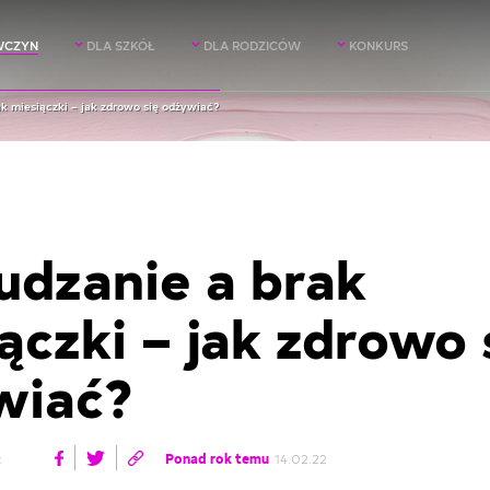
WCZYN
DLA SZKÓŁ
DLA RODZICÓW
KONKURS
k miesiączki – jak zdrowo się odżywiać?
dzanie a brak
ączki – jak zdrowo 
wiać?
:
Ponad rok temu
14.02.22