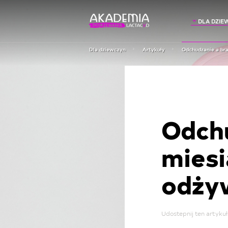
DLA DZIE
Dla dziewczyn
Artykuły
Odchudzanie a bra
Odchu
miesi
odży
Udostepnij ten artykuł