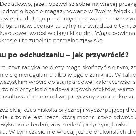
Dodatkowo, jeżeli pozwolisz sobie na więcej przeką
o jedzenie będzie magazynowane w Twoim żołądku l
rawienia, dlatego po stanięciu na wadze możesz z
 kilogramów. Jednak te cyfry nie świadczą o tym, 
tłuszczowej wzrósł w ciągu kilku dni. Waga powinna
kresie i to zupełnie normalne zjawisko.
su po odchudzaniu – jak przywrócić?
mi zbyt radykalne diety mogą skończyć się tym, ż
nie się nieregularna albo w ogóle zaniknie. W takie
 wszystkim wrócić do standardowej kaloryczności 
li to nie przyniesie zadowalających efektów, warto
konsultować inne możliwe przyczyny zaniku okresu.
ez długi czas niskokalorycznej i wyczerpującej diet
ie, a to nie jest rzecz, którą można łatwo odwróci
 wykonanie badań, aby znaleźć przyczynę braku
a. W tym czasie nie wracaj już do drakońskich die