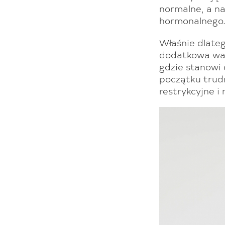
normalne, a n
hormonalnego
Właśnie dlateg
dodatkowa wars
gdzie stanowi
początku trudn
restrykcyjne i