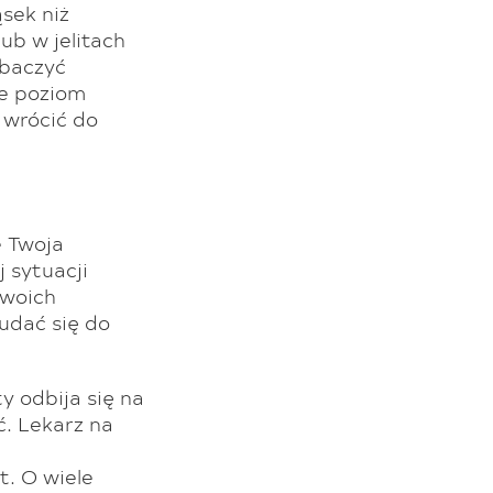
sek niż
ub w jelitach
obaczyć
że poziom
 wrócić do
e Twoja
j sytuacji
swoich
 udać się do
y odbija się na
ć. Lekarz na
t. O wiele