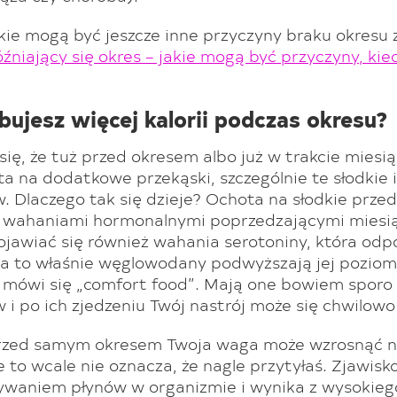
kie mogą być jeszcze inne przyczyny braku okresu 
źniający się okres – jakie mogą być przyczyny, kie
bujesz więcej kalorii podczas okresu?
się, że tuż przed okresem albo już w trakcie miesi
ta na dodatkowe przekąski, szczególnie te słodkie i 
Dlaczego tak się dzieje? Ochota na słodkie przed
wahaniami hormonalnymi poprzedzającymi miesi
jawiać się również wahania serotoniny, która odp
 a to właśnie węglowodany podwyższają jej poziom
a mówi się „comfort food”. Mają one bowiem sporo
 po ich zjedzeniu Twój nastrój może się chwilowo
przed samym okresem Twoja waga może wzrosnąć n
e to wcale nie oznacza, że nagle przytyłaś. Zjawisk
mywaniem płynów w organizmie i wynika z wysokie