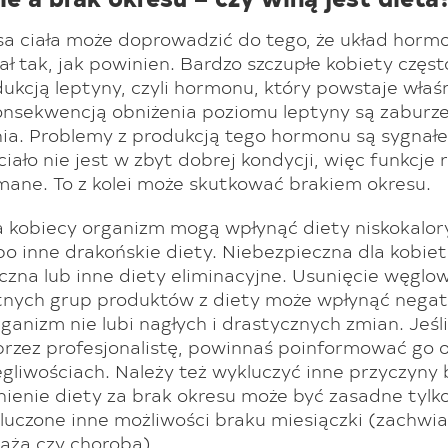
a ciała może doprowadzić do tego, że układ hormo
ł tak, jak powinien. Bardzo szczupłe kobiety częs
ukcją leptyny, czyli hormonu, który powstaje właś
onsekwencją obniżenia poziomu leptyny są zaburz
ia. Problemy z produkcją tego hormonu są sygnał
ciało nie jest w zbyt dobrej kondycji, więc funkcje 
mane. To z kolei może skutkować brakiem okresu.
 kobiecy organizm mogą wpłynąć diety niskokalory
lbo inne drakońskie diety. Niebezpieczna dla kobiet
czna lub inne diety eliminacyjne. Usunięcie węgl
etnych grup produktów z diety może wpłynąć negat
rganizm nie lubi nagłych i drastycznych zmian. Jeśl
przez profesjonalistę, powinnaś poinformować go 
gliwościach. Należy też wykluczyć inne przyczyny
nienie diety za brak okresu może być zasadne tylko
kluczone inne możliwości braku miesiączki (zachwia
ąża czy choroba).