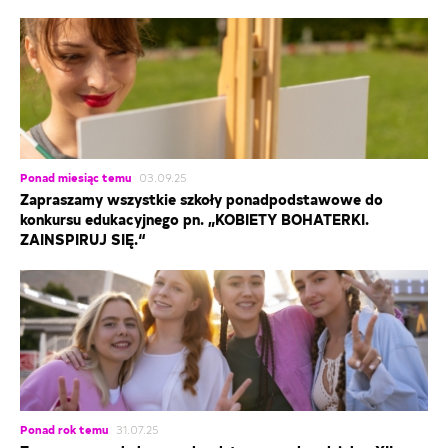
Ponad miesiąc temu
03.09.25
Zapraszamy wszystkie szkoły ponadpodstawowe do
konkursu edukacyjnego pn. „KOBIETY BOHATERKI.
ZAINSPIRUJ SIĘ.“
Ponad rok temu
31.07.25