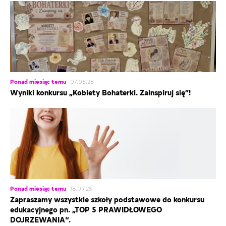
Ponad miesiąc temu
07.06.26
Wyniki konkursu „Kobiety Bohaterki. Zainspiruj się”!
Ponad miesiąc temu
18.09.25
Zapraszamy wszystkie szkoły podstawowe do konkursu
edukacyjnego pn. „TOP 5 PRAWIDŁOWEGO
DOJRZEWANIA“.