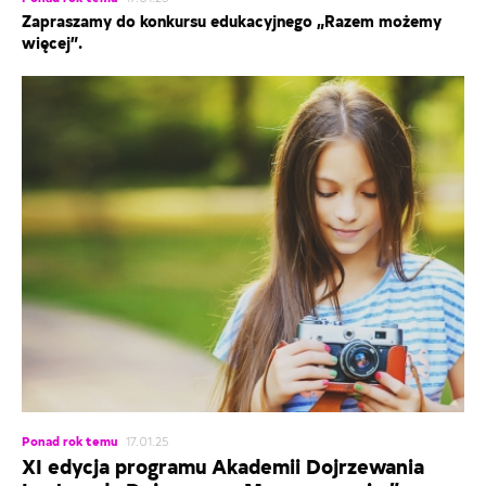
Zapraszamy do konkursu edukacyjnego „Razem możemy
więcej”.
Ponad rok temu
17.01.25
XI edycja programu Akademii Dojrzewania