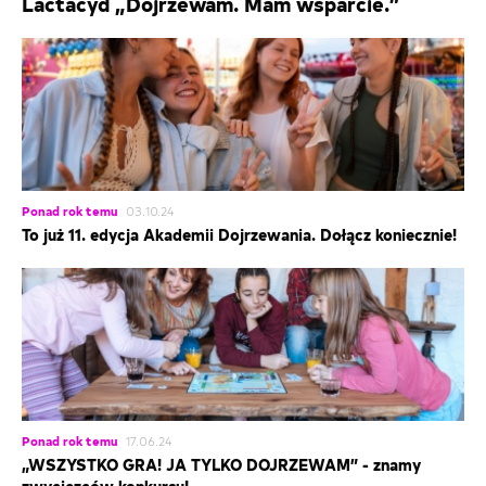
Lactacyd „Dojrzewam. Mam wsparcie.”
Ponad rok temu
03.10.24
To już 11. edycja Akademii Dojrzewania. Dołącz koniecznie!
Ponad rok temu
17.06.24
„WSZYSTKO GRA! JA TYLKO DOJRZEWAM” - znamy