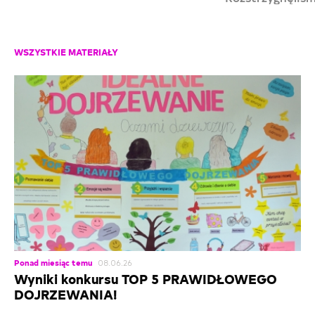
„Kobiety Bohater
się”. Z całego s
wszystkim szkoł
WSZYSTKIE MATERIAŁY
za przesłanie n
kreatywnych pr
konkursowych!
Ponad miesiąc temu
08.06.26
Wyniki konkursu TOP 5 PRAWIDŁOWEGO
DOJRZEWANIA!