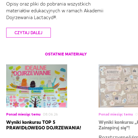
Opisy oraz pliki do pobrania wszystkich
materiałów edukacyjnych w ramach Akademii
Dojrzewania Lactacyd®.
CZYTAJ DALEJ
OSTATNIE MATERIAŁY
Ponad miesiąc temu
08.06.26
Ponad miesiąc temu
0
Wyniki konkursu TOP 5
Wyniki konkursu „
PRAWIDŁOWEGO DOJRZEWANIA!
Zainspiruj się”!
Rozstrzygnęliśm