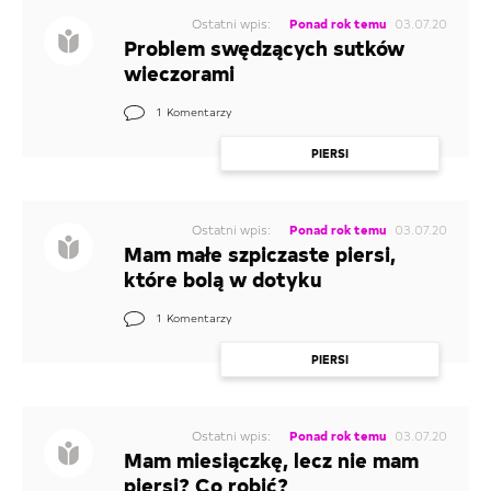
Ostatni wpis:
Ponad rok temu
03.07.20
Problem swędzących sutków
wieczorami
1
Komentarzy
PIERSI
Ostatni wpis:
Ponad rok temu
03.07.20
Mam małe szpiczaste piersi,
które bolą w dotyku
1
Komentarzy
PIERSI
Ostatni wpis:
Ponad rok temu
03.07.20
Mam miesiączkę, lecz nie mam
piersi? Co robić?