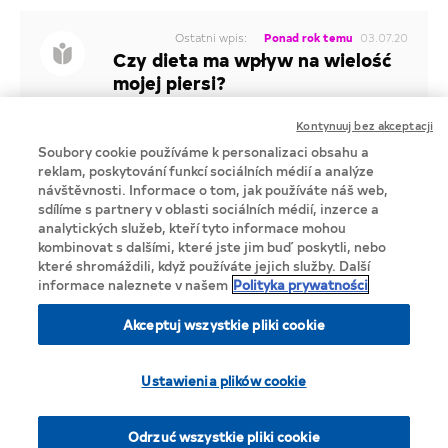
Ostatni wpis:
Ponad rok temu
03.07.20
Czy dieta ma wpływ na wielość
mojej piersi?
1
Komentarzy
Kontynuuj bez akceptacji
Soubory cookie používáme k personalizaci obsahu a
PIERSI
reklam, poskytování funkcí sociálních médií a analýze
návštěvnosti. Informace o tom, jak používáte náš web,
Nie znalazłaś tematu który Cie interesuje?
Zaloguj się i dodaj nowy wątek
sdílíme s partnery v oblasti sociálních médií, inzerce a
analytických služeb, kteří tyto informace mohou
ZALOGUJ SIĘ
kombinovat s dalšími, které jste jim buď poskytli, nebo
které shromáždili, když používáte jejich služby. Další
informace naleznete v našem
Polityka prywatności
Akceptuj wszystkie pliki cookie
Privacy Notice
Ustawienia plików cookie
Cookie Statement
Lista cookie
© 2025 Lactacyd.eu, Perrigo Poland Sp. z o.o.
Odrzuć wszystkie pliki cookie
All emojis designed by OpenMoji – the open-source emoji and icon project. License: CC BY-SA 4.0