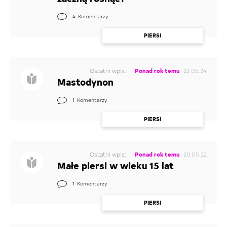
PIERSI
4
Komentarzy
MOJA MIŁOŚĆ
PIERSI
PROBLEMY ZE SKÓRĄ I WŁOSAMI
Ostatni wpis:
Ponad rok temu
22.05.24
PIERWSZY RAZ
Mastodynon
NIKT MNIE NIE ROZUMIE
1
Komentarzy
NAJCZĘSTSZE PYTANIA
PIERSI
DOJRZEWANIE CHŁOPCÓW
ANTYKONCEPCJA
Ostatni wpis:
Ponad rok temu
20.05.22
Małe piersi w wieku 15 lat
CIĄŻA
1
Komentarzy
INNE
PIERSI
WAGA