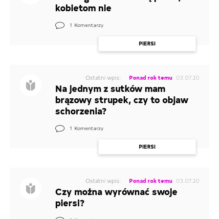
kobietom nie
1
Komentarzy
PIERSI
Ostatni wpis:
Ponad rok temu
03.07.20
Na jednym z sutków mam
brązowy strupek, czy to objaw
schorzenia?
1
Komentarzy
PIERSI
Ostatni wpis:
Ponad rok temu
03.07.20
Czy można wyrównać swoje
piersi?