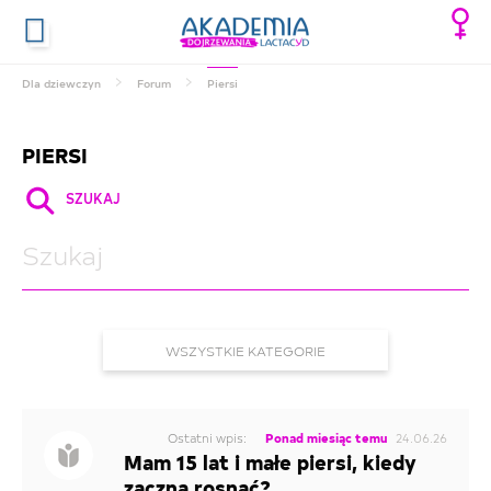
Dla dziewczyn
Forum
Piersi
PIERSI
SZUKAJ
WSZYSTKIE KATEGORIE
HIGIENA INTYMNA
MIESIĄCZKA
Ostatni wpis:
Ponad miesiąc temu
24.06.26
Mam 15 lat i małe piersi, kiedy
GINEKOLOGIA
zaczną rosnąć?