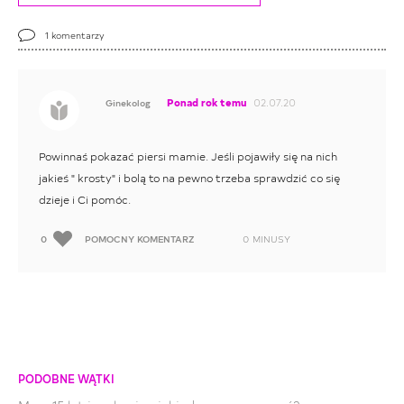
1
komentarzy
Ponad rok temu
02.07.20
Ginekolog
Powinnaś pokazać piersi mamie. Jeśli pojawiły się na nich
jakieś " krosty" i bolą to na pewno trzeba sprawdzić co się
dzieje i Ci pomóc.
0
POMOCNY KOMENTARZ
0
MINUSY
PODOBNE WĄTKI