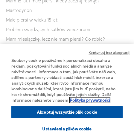
Mam 15 lat i małe piersi, kiedy zaczną rosnąć?
Mastodynon
Małe piersi w wieku 15 lat
Problem swędzących sutków wieczorami
Mam miesiączkę, lecz nie mam piersi? Co robić?
Schodząca skóra z sutków
Kontynuuj bez akceptacji
Czy guzki w piersiach oznaczają raka?
Soubory cookie používáme k personalizaci obsahu a
reklam, poskytování funkcí sociálních médií a analýze
Czy spanie w staniku jest zdrowe?
návštěvnosti. Informace o tom, jak používáte náš web,
Czy to normalne, że w około sutków rosną włosy?
sdílíme s partnery v oblasti sociálních médií, inzerce a
analytických služeb, kteří tyto informace mohou
Dlaczego kobiet rosną piersi, a kobietom nie
kombinovat s dalšími, které jste jim buď poskytli, nebo
které shromáždili, když používáte jejich služby. Další
informace naleznete v našem
Polityka prywatności
Akceptuj wszystkie pliki cookie
Privacy Notice
Ustawienia plików cookie
Cookie Statement