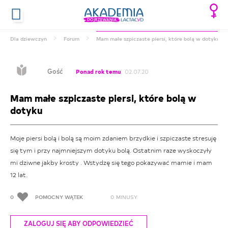
Dla dziewczyn
Forum
Mam małe szpiczaste piersi, które bolą w dotyku
Gość
Ponad rok temu
02.07.20
Mam małe szpiczaste piersi, które bolą w
dotyku
Moje piersi bolą i bolą są moim zdaniem brzydkie i szpiczaste stresuję
się tym i przy najmniejszym dotyku bolą. Ostatnim raze wyskoczyły
mi dziwne jakby krosty . Wstydzę się tego pokazywać mamie i mam
12 lat.
0
POMOCNY WĄTEK
0
MINUSY
ZALOGUJ SIĘ ABY ODPOWIEDZIEĆ