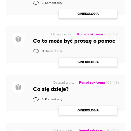
3
Komentarzy
PIERSI
GINEKOLOGIA
MOJA MIŁOŚĆ
PROBLEMY ZE SKÓRĄ I WŁOSAMI
Ostatni wpis:
Ponad rok temu
09.06.25
Co to może być proszę o pomoc
PIERWSZY RAZ
0
Komentarzy
NIKT MNIE NIE ROZUMIE
GINEKOLOGIA
NAJCZĘSTSZE PYTANIA
DOJRZEWANIE CHŁOPCÓW
Ostatni wpis:
Ponad rok temu
05.11.24
Co się dzieje?
ANTYKONCEPCJA
CIĄŻA
3
Komentarzy
INNE
GINEKOLOGIA
WAGA
Ostatni wpis:
Ponad rok temu
15.07.24