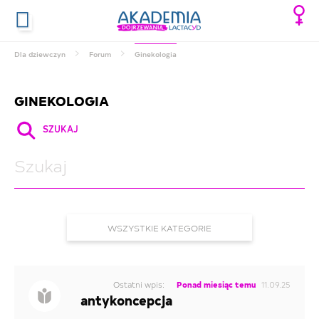
Dla dziewczyn
Forum
Ginekologia
GINEKOLOGIA
SZUKAJ
WSZYSTKIE KATEGORIE
HIGIENA INTYMNA
MIESIĄCZKA
Ostatni wpis:
Ponad miesiąc temu
11.09.25
antykoncepcja
GINEKOLOGIA