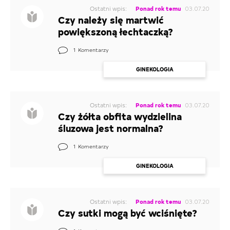
Ostatni wpis:
Ponad rok temu
03.07.20
Czy należy się martwić
powiększoną łechtaczką?
1
Komentarzy
GINEKOLOGIA
Ostatni wpis:
Ponad rok temu
03.07.20
Czy żółta obfita wydzielina
śluzowa jest normalna?
1
Komentarzy
GINEKOLOGIA
Ostatni wpis:
Ponad rok temu
03.07.20
Czy sutki mogą być wciśnięte?