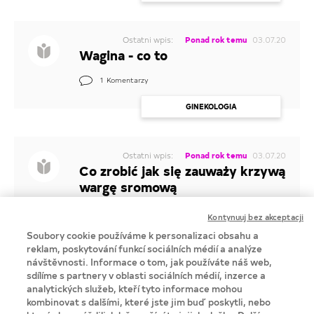
Ostatni wpis:
Ponad rok temu
03.07.20
Wagina - co to
1
Komentarzy
GINEKOLOGIA
Ostatni wpis:
Ponad rok temu
03.07.20
Co zrobić jak się zauważy krzywą
wargę sromową
1
Komentarzy
Kontynuuj bez akceptacji
Soubory cookie používáme k personalizaci obsahu a
GINEKOLOGIA
reklam, poskytování funkcí sociálních médií a analýze
návštěvnosti. Informace o tom, jak používáte náš web,
Nie znalazłaś tematu który Cie interesuje?
Zaloguj się i dodaj nowy wątek
sdílíme s partnery v oblasti sociálních médií, inzerce a
analytických služeb, kteří tyto informace mohou
ZALOGUJ SIĘ
kombinovat s dalšími, které jste jim buď poskytli, nebo