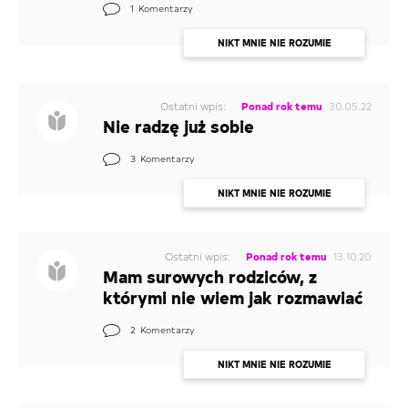
1
Komentarzy
PIERSI
NIKT MNIE NIE ROZUMIE
MOJA MIŁOŚĆ
PROBLEMY ZE SKÓRĄ I WŁOSAMI
Ostatni wpis:
Ponad rok temu
30.05.22
Nie radzę już sobie
PIERWSZY RAZ
3
Komentarzy
NIKT MNIE NIE ROZUMIE
NIKT MNIE NIE ROZUMIE
NAJCZĘSTSZE PYTANIA
DOJRZEWANIE CHŁOPCÓW
Ostatni wpis:
Ponad rok temu
13.10.20
Mam surowych rodziców, z
ANTYKONCEPCJA
którymi nie wiem jak rozmawiać
CIĄŻA
2
Komentarzy
INNE
NIKT MNIE NIE ROZUMIE
WAGA