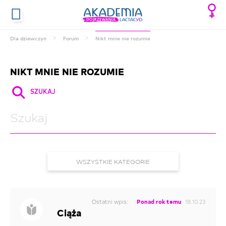
Dla dziewczyn
Forum
Nikt mnie nie rozumie
NIKT MNIE NIE ROZUMIE
SZUKAJ
WSZYSTKIE KATEGORIE
HIGIENA INTYMNA
MIESIĄCZKA
Ostatni wpis:
Ponad rok temu
18.10.23
Ciąża
GINEKOLOGIA