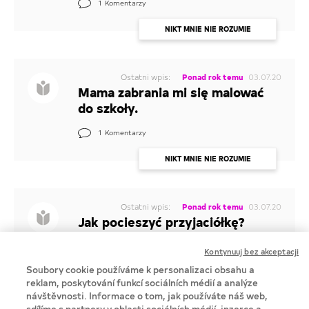
1
Komentarzy
NIKT MNIE NIE ROZUMIE
Ostatni wpis:
Ponad rok temu
03.07.20
Mama zabrania mi się malować
do szkoły.
1
Komentarzy
NIKT MNIE NIE ROZUMIE
Ostatni wpis:
Ponad rok temu
03.07.20
Jak pocieszyć przyjaciółkę?
1
Komentarzy
Kontynuuj bez akceptacji
Soubory cookie používáme k personalizaci obsahu a
NIKT MNIE NIE ROZUMIE
reklam, poskytování funkcí sociálních médií a analýze
návštěvnosti. Informace o tom, jak používáte náš web,
Nie znalazłaś tematu który Cie interesuje?
Zaloguj się i dodaj nowy wątek
sdílíme s partnery v oblasti sociálních médií, inzerce a