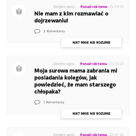
Ostatni wpis:
Ponad rok temu
24.09.20
Nie mam z kim rozmawiać o
dojrzewaniu!
2
Komentarzy
NIKT MNIE NIE ROZUMIE
Ostatni wpis:
Ponad rok temu
03.07.20
Moja surowa mama zabrania mi
posiadania kolegów, jak
powiedzieć, że mam starszego
chłopaka?
1
Komentarzy
NIKT MNIE NIE ROZUMIE
Ostatni wpis:
Ponad rok temu
03.07.20