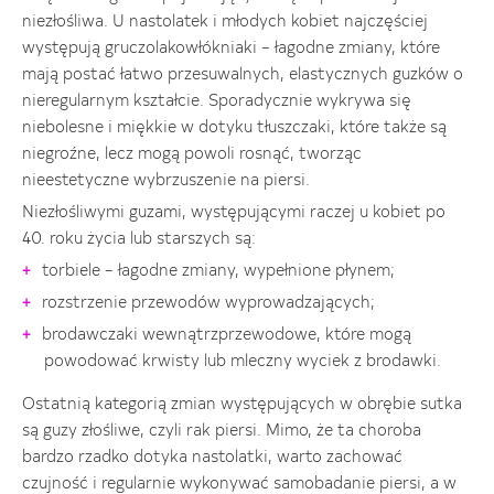
niezłośliwa. U nastolatek i młodych kobiet najczęściej
występują gruczolakowłókniaki – łagodne zmiany, które
mają postać łatwo przesuwalnych, elastycznych guzków o
nieregularnym kształcie. Sporadycznie wykrywa się
niebolesne i miękkie w dotyku tłuszczaki, które także są
niegroźne, lecz mogą powoli rosnąć, tworząc
nieestetyczne wybrzuszenie na piersi.
Niezłośliwymi guzami, występującymi raczej u kobiet po
40. roku życia lub starszych są:
torbiele – łagodne zmiany, wypełnione płynem;
rozstrzenie przewodów wyprowadzających;
brodawczaki wewnątrzprzewodowe, które mogą
powodować krwisty lub mleczny wyciek z brodawki.
Ostatnią kategorią zmian występujących w obrębie sutka
są guzy złośliwe, czyli rak piersi. Mimo, że ta choroba
bardzo rzadko dotyka nastolatki, warto zachować
czujność i regularnie wykonywać samobadanie piersi, a w