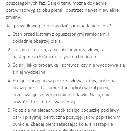
poszczególnych faz. Dzięki temu można dokładnie
porównać wygląd obu piersi i dostrzec nawet niewielkie
zmiany.
Jak prawidłowo przeprowadzić samobadanie piersi?
Stań przed lustrem z opuszczonymi ramionami i
dokładnie obejrzyj piersi.
To samo zrób z rękami założonymi za głowę, a
następnie z dłońmi opartymi na biodrach.
Ściśnij lekko brodawkę i sprawdź, czy nie wydobywa się
z niej wydzielina.
Stojąc, oprzyj prawą rękę za głową, a lewą połóż na
prawej piersi. Palcami zataczaj koła wokół piersi,
przesuwając się w kierunku brodawki. Następnie
powtórz to samo z lewą piersią.
Połóż się na plecach, podkładając poduszkę pod lewy
bark i przyjmij identyczną pozycję, jak w poprzednim
punkcie. Zbadaj pierś zataczając koła, a następnie