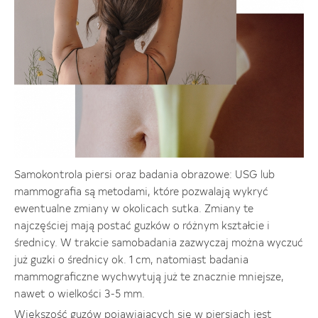
Samokontrola piersi oraz badania obrazowe: USG lub
mammografia są metodami, które pozwalają wykryć
ewentualne zmiany w okolicach sutka. Zmiany te
najczęściej mają postać guzków o różnym kształcie i
średnicy. W trakcie samobadania zazwyczaj można wyczuć
już guzki o średnicy ok. 1 cm, natomiast badania
mammograficzne wychwytują już te znacznie mniejsze,
nawet o wielkości 3-5 mm.
Większość guzów pojawiających się w piersiach jest