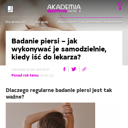
Dla dziewczyn
Artykuły
Badanie piersi – jak wykonywać je samodzielnie, 
Badanie piersi – jak
wykonywać je samodzielnie,
kiedy iść do lekarza?
Udostepnij ten artykuł:
Ponad rok temu
14.02.22
Dlaczego regularne badanie piersi jest tak
ważne?