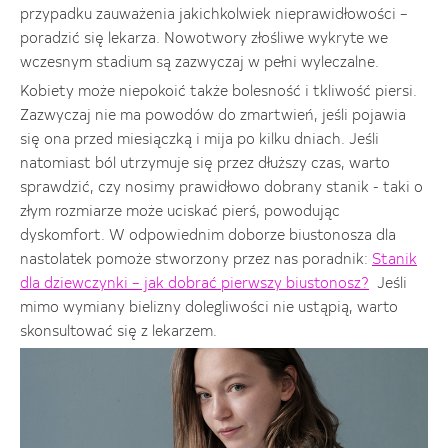
przypadku zauważenia jakichkolwiek nieprawidłowości –
poradzić się lekarza. Nowotwory złośliwe wykryte we
wczesnym stadium są zazwyczaj w pełni wyleczalne.
Kobiety może niepokoić także bolesność i tkliwość piersi.
Zazwyczaj nie ma powodów do zmartwień, jeśli pojawia
się ona przed miesiączką i mija po kilku dniach. Jeśli
natomiast ból utrzymuje się przez dłuższy czas, warto
sprawdzić, czy nosimy prawidłowo dobrany stanik - taki o
złym rozmiarze może uciskać pierś, powodując
dyskomfort. W odpowiednim doborze biustonosza dla
nastolatek pomoże stworzony przez nas poradnik:
Stanik
dla dziewczynki – jak dobrać pierwszy biustonosz?
Jeśli
mimo wymiany bielizny dolegliwości nie ustąpią, warto
skonsultować się z lekarzem.