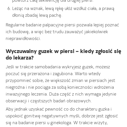
powtórz całą sekwencję dla drugiej piersi.
Leżąc na wznak, lewą rękę ułóż wzdłuż ciała, a prawą
dłonią zbadaj lewą pachę.
Regularne badanie palpacyjne piersi pozwala lepiej poznać
ich budowę, a więc bez trudu zauważyć jakiekolwiek
nieprawidłowości.
Wyczuwalny guzek w piersi – kiedy zgłosić się
do lekarza?
Jeśli w trakcie samobadania wykryjesz guzek, możesz
poczuć się przerażona i zagubiona. Warto wtedy
przypomnieć sobie, że większość zmian w piersiach jest
niegroźna i nie pociąga za sobą konieczności wdrożenia
inwazyjnego leczenia. Duża część z nich wymaga jedynie
obserwacji i częstszych badań obrazowych.
Aby jednak uzyskać pewność co do charakteru guzka i
uspokoić gonitwę negatywnych myśli, dobrze jest zgłosić
się na badanie piersi u ginekologa. W trakcie wizyty,