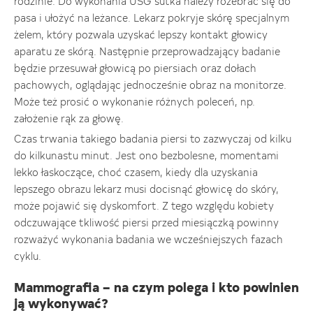
rodzinie. Do wykonania USG sutka należy rozebrać się do
pasa i ułożyć na leżance. Lekarz pokryje skórę specjalnym
żelem, który pozwala uzyskać lepszy kontakt głowicy
aparatu ze skórą. Następnie przeprowadzający badanie
będzie przesuwał głowicą po piersiach oraz dołach
pachowych, oglądając jednocześnie obraz na monitorze.
Może też prosić o wykonanie różnych poleceń, np.
założenie rąk za głowę.
Czas trwania takiego badania piersi to zazwyczaj od kilku
do kilkunastu minut. Jest ono bezbolesne, momentami
lekko łaskoczące, choć czasem, kiedy dla uzyskania
lepszego obrazu lekarz musi docisnąć głowicę do skóry,
może pojawić się dyskomfort. Z tego względu kobiety
odczuwające tkliwość piersi przed miesiączką powinny
rozważyć wykonania badania we wcześniejszych fazach
cyklu.
Mammografia – na czym polega i kto powinien
ją wykonywać?