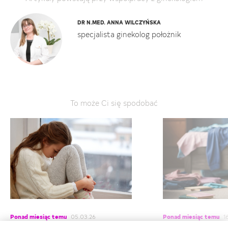
DR N.MED. ANNA WILCZYŃSKA
specjalista ginekolog położnik
To może Ci się spodobać
Ponad miesiąc temu
05.03.26
Ponad miesiąc temu
16