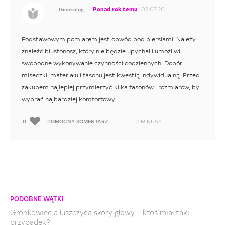
Ponad rok temu
02.07.20
Ginekolog
Podstawowym pomiarem jest obwód pod piersiami. Należy
znaleźć biustonosz, który nie będzie upychał i umożliwi
swobodne wykonywanie czynności codziennych. Dobór
miseczki, materiału i fasonu jest kwestią indywidualną. Przed
zakupem najlepiej przymierzyć kilka fasonów i rozmiarów, by
wybrać najbardziej komfortowy.
0
POMOCNY KOMENTARZ
0
MINUSY
PODOBNE WĄTKI
Gronkowiec a łuszczyca skóry głowy – ktoś miał taki
przypadek?