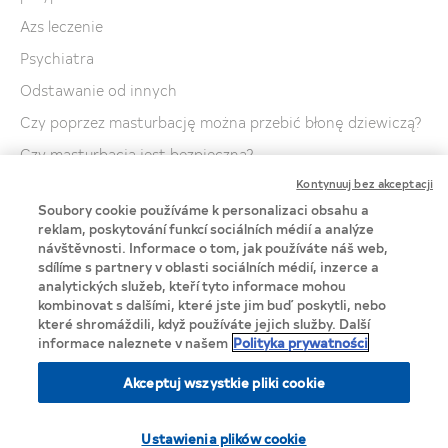
Azs leczenie
Psychiatra
Odstawanie od innych
Czy poprzez masturbację można przebić błonę dziewiczą?
Czy masturbacja jest bezpieczna?
Kontynuuj bez akceptacji
Wibrator - co to i do czego służy?
Soubory cookie používáme k personalizaci obsahu a
Co zrobić by powietrze podczas ćwiczeń nie dostawało
reklam, poskytování funkcí sociálních médií a analýze
się do pochwy?
návštěvnosti. Informace o tom, jak používáte náš web,
Jak zostać ginekologiem?
sdílíme s partnery v oblasti sociálních médií, inzerce a
analytických služeb, kteří tyto informace mohou
Jak dochodzi do gwałtu?
kombinovat s dalšími, které jste jim buď poskytli, nebo
které shromáždili, když používáte jejich služby. Další
informace naleznete v našem
Polityka prywatności
Akceptuj wszystkie pliki cookie
Privacy Notice
Ustawienia plików cookie
Cookie Statement