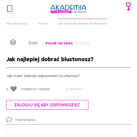
Dla dziewczyn
Forum
Jak najlepiej dobrać biustonosz?
Gość
Ponad rok temu
02.07.20
Jak najlepiej dobrać biustonosz?
Jak mam dobrać odpowiedni biustonosz?
0
POMOCNY WĄTEK
0
MINUSY
ZALOGUJ SIĘ ABY ODPOWIEDZIEĆ
1
komentarzy