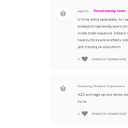
Ponad miesiąc temu
jagnata
U mnie dieta zadziałała, no i z
podejście naprawdę sporo zmie
miała stałe wsparcie. Zobacz 
twarzy/Oczywiście efekty zoba
jest zresztą ze wszystkim.
0
POMOCNY KOMENTARZ
Ginekolog Akademii Dojrzewania
AZS wymaga oprócz leków zwró
życia.
0
POMOCNY KOMENTARZ