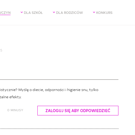
WCZYN
DLA SZKÓŁ
DLA RODZICÓW
KONKURS
25
tycznie? Myślę o diecie, odporności i higienie snu, tylko
żalne efekty.
0
MINUSY
ZALOGUJ SIĘ ABY ODPOWIEDZIEĆ