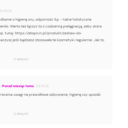
12.09.25
adbanie o higienę snu, odporność itp. – takie holistyczne
niło. Warto też łączyć to z codzienną pielęgnacją, żeby skóra
np. tutaj: https://atopicin.pl/produkt/zestaw-do-
czysz jeśli będziesz stosowała te kosmetyki regularnie. Jak to
0
MINUSY
Ponad miesiąc temu
03.10.25
cenia uwagi na prawidłowe odżywianie, higienę czy sposób
0
MINUSY