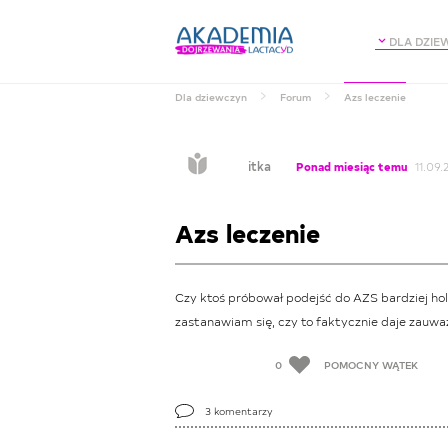
DLA DZIE
Dla dziewczyn
Forum
Azs leczenie
itka
Ponad miesiąc temu
11.09.
Azs leczenie
Czy ktoś próbował podejść do AZS bardziej holis
zastanawiam się, czy to faktycznie daje zauwa
0
POMOCNY WĄTEK
3
komentarzy