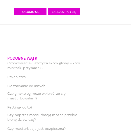
ZALOGUJ SIĘ
ZAREJESTRUJ SIĘ
PODOBNE WĄTKI
Gronkowiec a łuszczyca skóry głowy – ktoś
miał taki przypadek?
Psychiatra
Odstawanie od innych
Czy ginekolog może wykryć, że się
masturbowałam?
Petting- co to?
Czy poprzez masturbację można przebić
błonę dziewiczą?
Czy masturbacja jest bezpieczna?