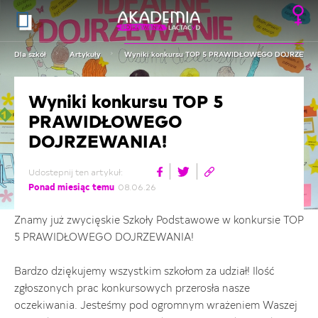
Dla szkół
Artykuły
Wyniki konkursu TOP 5 PRAWIDŁOWEGO DOJRZEWA
Wyniki konkursu TOP 5
PRAWIDŁOWEGO
DOJRZEWANIA!
Udostepnij ten artykuł:
Ponad miesiąc temu
08.06.26
Znamy już zwycięskie Szkoły Podstawowe w konkursie TOP
5 PRAWIDŁOWEGO DOJRZEWANIA!
Bardzo dziękujemy wszystkim szkołom za udział! Ilość
zgłoszonych prac konkursowych przerosła nasze
oczekiwania. Jesteśmy pod ogromnym wrażeniem Waszej