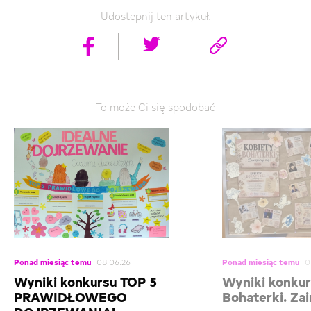
Udostepnij ten artykuł:
To może Ci się spodobać
Ponad miesiąc temu
08.06.26
Ponad miesiąc temu
0
Wyniki konkursu TOP 5
Wyniki konkur
PRAWIDŁOWEGO
Bohaterki. Zai