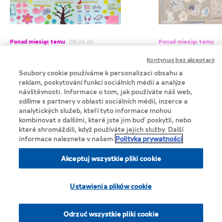
Ponad miesiąc temu
08.06.26
Ponad miesiąc temu
0
Wyniki konkursu TOP 5
Wyniki konkur
Kontynuuj bez akceptacji
PRAWIDŁOWEGO
Bohaterki. Zai
Soubory cookie používáme k personalizaci obsahu a
DOJRZEWANIA!
Rozstrzygnęliśm
reklam, poskytování funkcí sociálních médií a analýze
návštěvnosti. Informace o tom, jak používáte náš web,
Znamy już zwycięskie Szkoły Podstawowe w
„Kobiety Bohater
konkursie TOP 5 PRAWIDŁOWEGO
sdílíme s partnery v oblasti sociálních médií, inzerce a
się”. Z całego s
DOJRZEWANIA! Bardzo dziękujemy
analytických služeb, kteří tyto informace mohou
wszystkim szkoł
wszystkim szkołom za udział! Ilość zgłoszonych
kombinovat s dalšími, které jste jim buď poskytli, nebo
prac konkursowych przerosła nasze
za przesłanie n
které shromáždili, když používáte jejich služby. Další
oczekiwania.
kreatywnych pr
informace naleznete v našem
Polityka prywatności
Akceptuj wszystkie pliki cookie
Privacy Notice
Ustawienia plików cookie
Cookie Statement
Lista cookie
Odrzuć wszystkie pliki cookie
© 2025 Lactacyd.eu, Perrigo Poland Sp. z o.o.