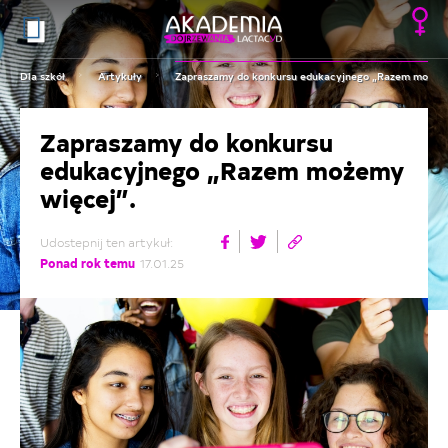
Dla szkół
Artykuły
Zapraszamy do konkursu edukacyjnego „Razem możemy
Zapraszamy do konkursu
edukacyjnego „Razem możemy
więcej”.
Udostepnij ten artykuł:
Ponad rok temu
17.01.25