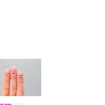
iąc temu
07.11.25