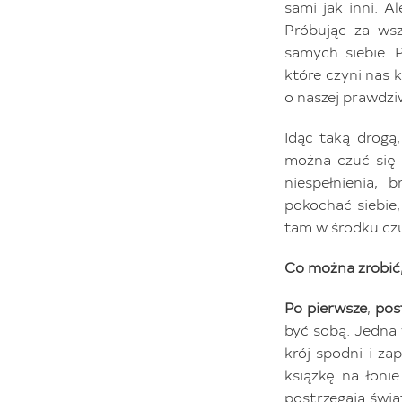
sami jak inni. A
Próbując za ws
samych siebie. 
które czyni nas 
o naszej prawdziw
Idąc taką drogą,
można czuć się d
niespełnienia, 
pokochać siebie,
tam w środku czu
Co można zrobić,
Po pierwsze
,
pos
być sobą. Jedna 
krój spodni i zap
książkę na łoni
postrzegają świa