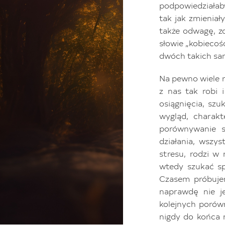
podpowiedziałaby
tak jak zmieniały
także odwagę, zd
słowie „kobiecoś
dwóch takich sa
Na pewno wiele r
z nas tak robi 
osiągnięcia, szu
wygląd, charakt
porównywanie s
działania, wszy
stresu, rodzi w
wtedy szukać sp
Czasem próbujem
naprawdę nie j
kolejnych porówn
nigdy do końca 