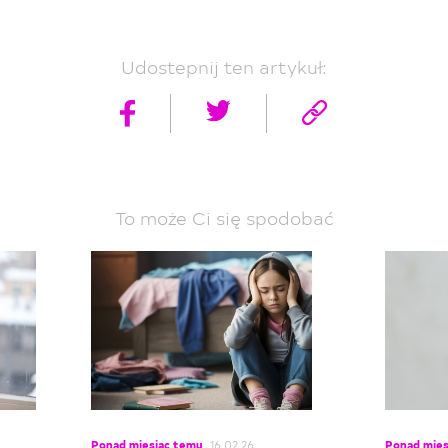
Udostepnij ten artykuł:
To może Ci się spodobać
Ponad miesiąc temu
16.02.26
Ponad mies