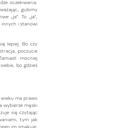
udze oczekiwania.
ważając, gubimy
e „ja”. To „ja”,
 innych i stanowi
ię lepiej. Bo czy
stracja, poczucie
 Zamiast mocniej
siebie, bo gdzieś
d wieku ma prawo
na wybierze męski
czuje się czytając
waniami, tym jak
nnego im smakuje,