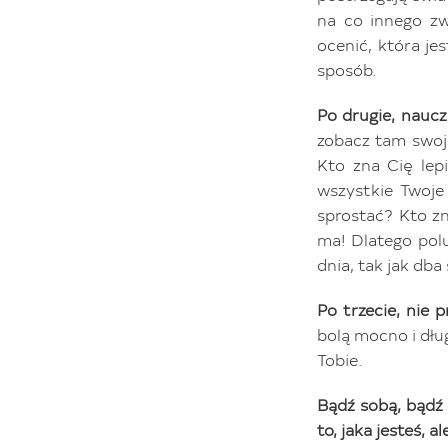
na co innego zw
ocenić, która je
sposób.
Po drugie, naucz
zobacz tam swoją
Kto zna Cię lep
wszystkie Twoje
sprostać? Kto zn
ma! Dlatego polu
dnia, tak jak dba 
Po trzecie, nie p
bolą mocno i dług
Tobie.
Bądź sobą, bądź 
to, jaka jesteś, a