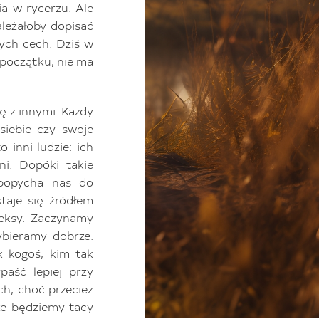
ia w rycerzu. Ale
należałoby dopisać
nych cech. Dziś w
 początku, nie ma
ę z innymi. Każdy
siebie czy swoje
 inni ludzie: ich
ni. Dopóki takie
 popycha nas do
taje się źródłem
leksy. Zaczynamy
ybieramy dobrze.
k kogoś, kim tak
aść lepiej przy
ch, choć przecież
że będziemy tacy