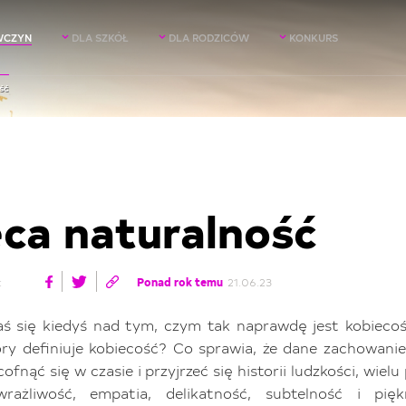
WCZYN
DLA SZKÓŁ
DLA RODZICÓW
KONKURS
ść
ca naturalność
:
Ponad rok temu
21.06.23
aś się kiedyś nad tym, czym tak naprawdę jest kobiecość
ry definiuje kobiecość? Co sprawia, że dane zachowanie 
fnąć się w czasie i przyjrzeć się historii ludzkości, wielu
rażliwość, empatia, delikatność, subtelność i pię