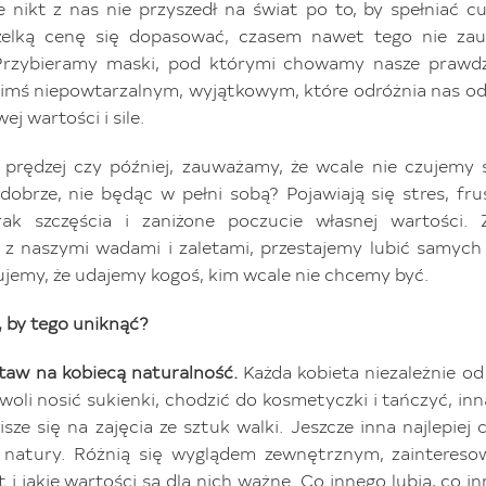
le nikt z nas nie przyszedł na świat po to, by spełniać c
zelką cenę się dopasować, czasem nawet tego nie zau
Przybieramy maski, pod którymi chowamy nasze prawdziw
kimś niepowtarzalnym, wyjątkowym, które odróżnia nas od
ej wartości i sile.
 prędzej czy później, zauważamy, że wcale nie czujemy s
obrze, nie będąc w pełni sobą? Pojawiają się stres, fru
brak szczęścia i zaniżone poczucie własnej wartości.
 z naszymi wadami i zaletami, przestajemy lubić samych 
jemy, że udajemy kogoś, kim wcale nie chcemy być.
 by tego uniknąć?
taw na kobiecą naturalność.
Każda kobieta niezależnie o
woli nosić sukienki, chodzić do kosmetyczki i tańczyć, in
isze się na zajęcia ze sztuk walki. Jeszcze inna najlepiej 
e natury. Różnią się wyglądem zewnętrznym, zaintereso
t i jakie wartości są dla nich ważne. Co innego lubią, co i