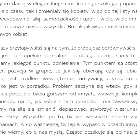
 im damę w eleganckiej sukni, kruchą i szukającą oparc
 się czasy, tak i zmieniały się kobiety, więc do tej listy 
ecydowanie, siłę, samodzielność i upór. I wiele, wiele in
ć” można zmieścić wszystko. Bo tak jak wspomnieliśmy na
mych kobiet.
azy przyłapywałaś się na tym, że próbujesz porównywać si
i jest to zupełnie normalne – próbując ocenić samych 
kamy jakiegoś punktu odniesienia. Tym punktem są często
er, pozycja w grupie, to jak się ubierają, czy są lubia
ię jest źródłem wewnętrznej motywacji, czymś, co
stko jest w porządku. Problem zaczyna się wtedy, gdy s
 nas poczucie bycia gorszym od innych, wywołuje komp
osobu na to, jak sobie z tym poradzić. I nie zawsze w
y na siłę się zmienić, dopasować, stworzyć wizerune
esteśmy. Wszystko po to, by we własnych oczach wyp
aniach. A co ważniejsze, by lepiej wypaść w oczach inny
nie wiemy, co o nas myślą. Często oczekuje się od nas, 