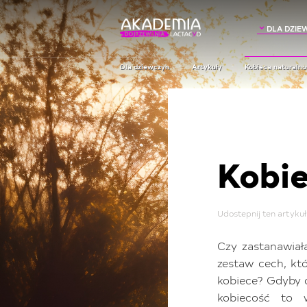
DLA DZIE
Dla dziewczyn
Artykuły
Kobieca naturalno
Kobie
Udostepnij ten artykuł
Czy zastanawiał
zestaw cech, któ
kobiece? Gdyby co
kobiecość to w