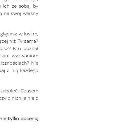
 ich ze sobą, by
tą na swój własny
glądasz w lustro,
ęcej niż Ty sama?
bisz? Kto poznał
 jakim wyzwaniom
licznościach? Nie
baj o nią każdego
 zaboleć. Czasem
zy o nich, a nie o
nie tylko docenią