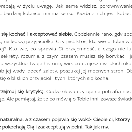
racają w życiu uwagę. Jak sama widzisz, porównywanie
st bardziej kobieca, nie ma sensu. Każda z nich jest kobie
 się kochać i akceptować siebie.
Codziennie rano, gdy spo
 najlepszą przyjaciółkę. Czy jest ktoś, kto wie o Tobie wi
iej? Kto wie, co sprawia Ci przyjemność, a czego nie lu
 sekrety, rozumie, z czym czasem musisz się borykać i
a wszystkie Twoje historie, wie, co czujesz i w jakich oko
b jej wady, doceń zalety, poszukaj jej mocnych stron. D
się o bliskich przyjaciół i tych, których się kocha.
rzejmuj się krytyką.
Cudze słowa czy opinie potrafią nas
o. Ale pamiętaj, że to co mówią o Tobie inni, zawsze świadc
naturalna, a z czasem pojawią się wokół Ciebie ci, którzy 
le pokochają Cię i zaakceptują w pełni. Tak jak my.