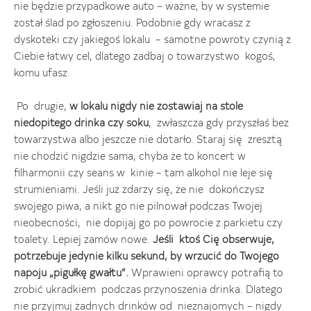
nie będzie przypadkowe auto – ważne, by w systemie
został ślad po zgłoszeniu. Podobnie gdy wracasz z
dyskoteki czy jakiegoś lokalu – samotne powroty czynią z
Ciebie łatwy cel, dlatego zadbaj o towarzystwo kogoś,
komu ufasz.
Po drugie,
w lokalu nigdy nie zostawiaj na stole
niedopitego drinka czy soku
, zwłaszcza gdy przyszłaś bez
towarzystwa albo jeszcze nie dotarło. Staraj się zresztą
nie chodzić nigdzie sama, chyba że to koncert w
filharmonii czy seans w kinie – tam alkohol nie leje się
strumieniami. Jeśli już zdarzy się, że nie dokończysz
swojego piwa, a nikt go nie pilnował podczas Twojej
nieobecności, nie dopijaj go po powrocie z parkietu czy
toalety. Lepiej zamów nowe.
Jeśli ktoś Cię obserwuje,
potrzebuje jedynie kilku sekund, by wrzucić do Twojego
napoju „pigułkę gwałtu”.
Wprawieni oprawcy potrafią to
zrobić ukradkiem podczas przynoszenia drinka. Dlatego
nie przyjmuj żadnych drinków od nieznajomych – nigdy