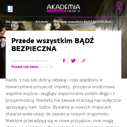
Dla dziewczyn
Artykuły
Przede wszystkim BĄDŹ BEZPIECZNA
Przede wszystkim BĄDŹ
BEZPIECZNA
Udostepnij ten artykuł:
Ponad rok temu
16.01.25
Każdy z nas lubi dobrą zabawę i czas spędzony w
towarzystwie przyjaciół. Imprezy, przyjęcia urodzinowe,
wspólne wyjścia i wygłupy wspominamy potem długo i z
przyjemnością. Niestety nie zawsze otaczają nas wyłącznie
sprzyjający nam ludzie. Bywanie w nowych miejscach
stwarza wiele okazji do zawarcia nowych znajomości.
Niektóre przeradzają się w nowe przyjaźnie, inne mogą