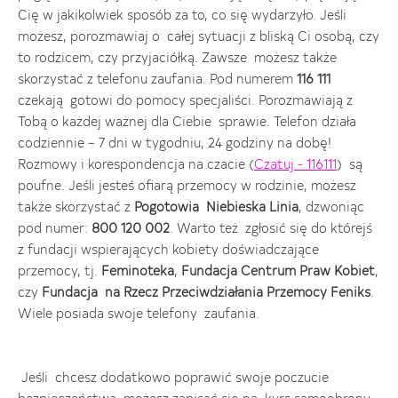
Cię w jakikolwiek sposób za to, co się wydarzyło. Jeśli
możesz, porozmawiaj o całej sytuacji z bliską Ci osobą, czy
to rodzicem, czy przyjaciółką. Zawsze możesz także
skorzystać z telefonu zaufania. Pod numerem
116 111
czekają gotowi do pomocy specjaliści. Porozmawiają z
Tobą o każdej ważnej dla Ciebie sprawie. Telefon działa
codziennie – 7 dni w tygodniu, 24 godziny na dobę!
Rozmowy i korespondencja na czacie (
Czatuj - 116111
) są
poufne. Jeśli jesteś ofiarą przemocy w rodzinie, możesz
także skorzystać z
Pogotowia Niebieska Linia
, dzwoniąc
pod numer:
800 120 002
. Warto też zgłosić się do którejś
z fundacji wspierających kobiety doświadczające
przemocy, tj.
Feminoteka
,
Fundacja Centrum Praw Kobiet
,
czy
Fundacja na Rzecz Przeciwdziałania Przemocy Feniks
.
Wiele posiada swoje telefony zaufania.
Jeśli chcesz dodatkowo poprawić swoje poczucie