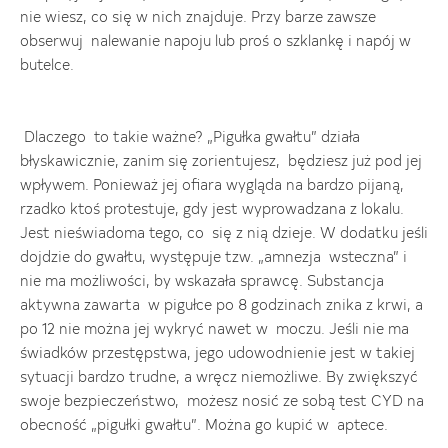
nie wiesz, co się w nich znajduje. Przy barze zawsze
obserwuj nalewanie napoju lub proś o szklankę i napój w
butelce.
Dlaczego to takie ważne? „Pigułka gwałtu” działa
błyskawicznie, zanim się zorientujesz, będziesz już pod jej
wpływem. Ponieważ jej ofiara wygląda na bardzo pijaną,
rzadko ktoś protestuje, gdy jest wyprowadzana z lokalu.
Jest nieświadoma tego, co się z nią dzieje. W dodatku jeśli
dojdzie do gwałtu, występuje tzw. „amnezja wsteczna” i
nie ma możliwości, by wskazała sprawcę. Substancja
aktywna zawarta w pigułce po 8 godzinach znika z krwi, a
po 12 nie można jej wykryć nawet w moczu. Jeśli nie ma
świadków przestępstwa, jego udowodnienie jest w takiej
sytuacji bardzo trudne, a wręcz niemożliwe. By zwiększyć
swoje bezpieczeństwo, możesz nosić ze sobą test CYD na
obecność „pigułki gwałtu”. Można go kupić w aptece.