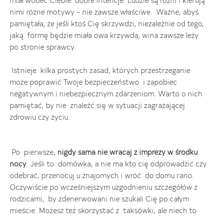
miał wobec Ciebie dobre intencje. Ludzie są różni i kierują
nimi różne motywy – nie zawsze właściwe. Ważne, abyś
pamiętała, że jeśli ktoś Cię skrzywdzi, niezależnie od tego,
jaką formę będzie miała owa krzywda, wina zawsze leży
po stronie sprawcy.
Istnieje kilka prostych zasad, których przestrzeganie
może poprawić Twoje bezpieczeństwo i zapobiec
negatywnym i niebezpiecznym zdarzeniom. Warto o nich
pamiętać, by nie znaleźć się w sytuacji zagrażającej
zdrowiu czy życiu.
Po pierwsze,
nigdy sama nie wracaj z imprezy w środku
nocy
. Jeśli to domówka, a nie ma kto cię odprowadzić czy
odebrać, przenocuj u znajomych i wróć do domu rano.
Oczywiście po wcześniejszym uzgodnieniu szczegółów z
rodzicami, by zdenerwowani nie szukali Cię po całym
mieście. Możesz też skorzystać z taksówki, ale niech to