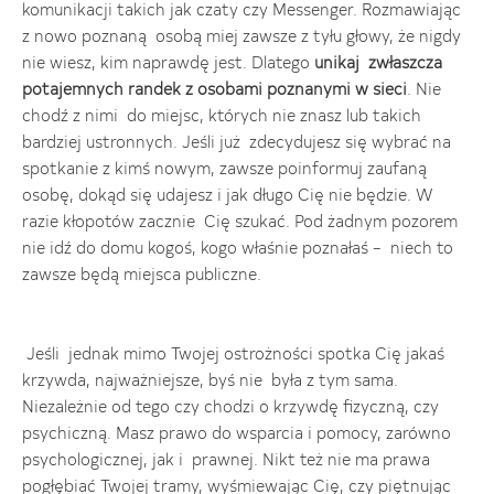
komunikacji takich jak czaty czy Messenger. Rozmawiając
z nowo poznaną osobą miej zawsze z tyłu głowy, że nigdy
nie wiesz, kim naprawdę jest. Dlatego
unikaj zwłaszcza
potajemnych randek z osobami poznanymi w sieci
. Nie
chodź z nimi do miejsc, których nie znasz lub takich
bardziej ustronnych. Jeśli już zdecydujesz się wybrać na
spotkanie z kimś nowym, zawsze poinformuj zaufaną
osobę, dokąd się udajesz i jak długo Cię nie będzie. W
razie kłopotów zacznie Cię szukać. Pod żadnym pozorem
nie idź do domu kogoś, kogo właśnie poznałaś – niech to
zawsze będą miejsca publiczne.
Jeśli jednak mimo Twojej ostrożności spotka Cię jakaś
krzywda, najważniejsze, byś nie była z tym sama.
Niezależnie od tego czy chodzi o krzywdę fizyczną, czy
psychiczną. Masz prawo do wsparcia i pomocy, zarówno
psychologicznej, jak i prawnej. Nikt też nie ma prawa
pogłębiać Twojej tramy, wyśmiewając Cię, czy piętnując