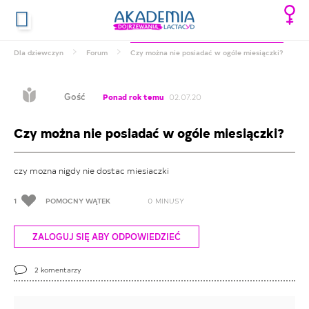
Dla dziewczyn
Forum
Czy można nie posiadać w ogóle miesiączki?
Gość
Ponad rok temu
02.07.20
Czy można nie posiadać w ogóle miesiączki?
czy mozna nigdy nie dostac miesiaczki
1
POMOCNY WĄTEK
0
MINUSY
ZALOGUJ SIĘ ABY ODPOWIEDZIEĆ
2
komentarzy