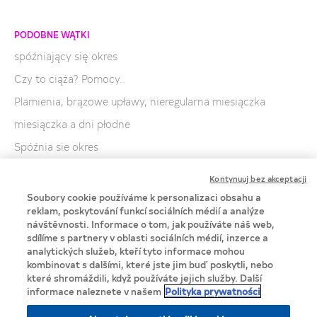
PODOBNE WĄTKI
spóźniający się okres
Czy to ciąża? Pomocy..
Plamienia, brązowe upławy, nieregularna miesiączka
miesiączka a dni płodne
Spóźnia sie okres
Brak miesiączki
Kontynuuj bez akceptacji
spozniajaca sie miesiaczka
Soubory cookie používáme k personalizaci obsahu a
reklam, poskytování funkcí sociálních médií a analýze
Pierwszy okres
návštěvnosti. Informace o tom, jak používáte náš web,
Czerwone kropki
sdílíme s partnery v oblasti sociálních médií, inzerce a
analytických služeb, kteří tyto informace mohou
Jakie tampony są najlepsze?
kombinovat s dalšími, které jste jim buď poskytli, nebo
které shromáždili, když používáte jejich služby. Další
informace naleznete v našem
Polityka prywatności