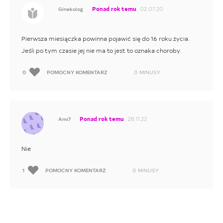
Ponad rok temu
02.07.20
Ginekolog
Pierwsza miesiączka powinna pojawić się do 16 roku życia.
Jeśli po tym czasie jej nie ma to jest to oznaka choroby.
0
POMOCNY KOMENTARZ
0
MINUSY
Ponad rok temu
28.11.22
Ami7
Nie
1
POMOCNY KOMENTARZ
0
MINUSY