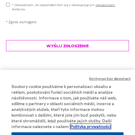
* Oświadczam, że zapoznałem/am się z obowiązującym
regulaminem
konkursu.
* Zgody wymagane
Kontynuuj bez akceptacji
Soubory cookie používáme k personalizaci obsahu a
reklam, poskytování funkcí sociálních médií a analýze
návštěvnosti. Informace o tom, jak používáte náš web,
SPONSOR
sdílíme s partnery v oblasti sociálních médií, inzerce a
analytických služeb, kteří tyto informace mohou
kombinovat s dalšími, které jste jim buď poskytli, nebo
které shromáždili, když používáte jejich služby. Další
PATRONI HONOROWI
informace naleznete v našem
Polityka prywatności