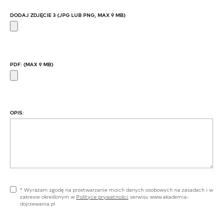
DODAJ ZDJĘCIE 3 (JPG LUB PNG, MAX 9 MB)
PDF: (MAX 9 MB)
OPIS:
* Wyrażam zgodę na przetwarzanie moich danych osobowych na zasadach i w
zakresie określonym w
Polityce prywatności
serwisu www.akademia-
dojrzewania.pl