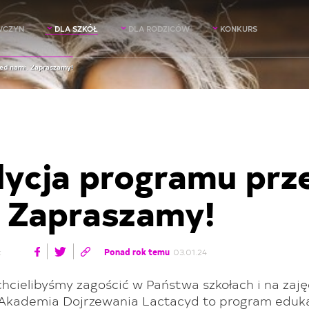
WCZYN
DLA SZKÓŁ
DLA RODZICÓW
KONKURS
zed nami. Zapraszamy!
dycja programu prz
 Zapraszamy!
:
Ponad rok temu
03.01.24
 chcielibyśmy zagościć w Państwa szkołach i na zaję
 Akademia Dojrzewania Lactacyd to program eduka