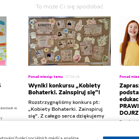
To może Ci się spodobać
Ponad miesiąc temu
07.06.26
Ponad mies
5
Wyniki konkursu „Kobiety
Zapras
Bohaterki. Zainspiruj się”!
podsta
edukac
Rozstrzygnęliśmy konkurs pt:
PRAW
stawowe w
„Kobiety Bohaterki. Zainspiruj
DOJRZ
się”. Z całego serca dziękujemy
my
wszystkim szkołom za udział oraz
Przedmiot
dojrzewani
zerosła
za przesłanie nam tak niezwykle
szkolnej n
kreatywnych prac konkursowych!
idealne do
tování funkcí sociálních médií a analýze