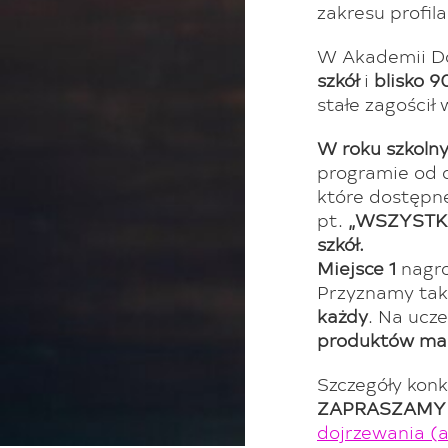
zakresu profil
W Akademii Do
szkół
i
blisko 
stałe zagościł
W roku szkoln
programie od 
które dostępne
pt.
„WSZYSTK
szkół.
Miejsce 1
nagr
Przyznamy ta
każdy
. Na ucz
produktów mar
Szczegóły konk
ZAPRASZAMY
dojrzewania (