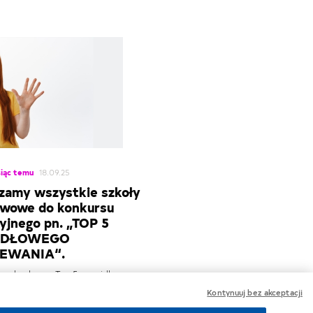
iąc temu
18.09.25
zamy wszystkie szkoły
wowe do konkursu
yjnego pn. „TOP 5
IDŁOWEGO
EWANIA“.
em konkursu „Top 5 prawidłowego
a” jest przygotowanie gazetki
Kontynuuj bez akceptacji
a temat jak, wg uczennic wygląda
jrzewanie.