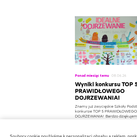
Ponad miesiąc temu
08.06.26
Wyniki konkursu TOP 
PRAWIDŁOWEGO
DOJRZEWANIA!
Znamy już zwycięskie Szkoły Pod
konkursie TOP 5 PRAWIDŁOWEGO
DOJRZEWANIA! Bardzo dziękuje
wszystkim szkołom za udział! Ilość
zgłoszonych prac konkursowych pr
nasze oczekiwania.
Soubory cookie používáme k personalizaci obsahu a reklam, posky