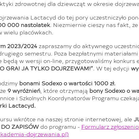
aktyki zdrowotnej dla dziewcząt w okresie dojrzewa
jrzewania Lactacyd do tej pory uczestniczyło po
900 000
nastolatek
. Niezmiernie cieszy nas fakt, ż
 w wielu placówkach.
ym 2023/2024
zapraszamy do aktywnego uczestni
drugiego semestru. Poza bezpłatnymi materiałami
 będą w wersji on-line, przygotowaliśmy konkurs 
O GRA! JA TYLKO DOJRZEWAM!”
. W tej edycji
wy
odzimy
bonami Sodexo o wartości 1000 zł.
kże
9 wyróżnień
, które otrzymają
bony Sodexo o wa
ennice i Szkolnych Koordynatorów Programu czeka
ki Lactacyd.
ursu wkrótce na naszej stronie internetowej, ale
J
 DO ZAPISÓW
do programu -
Formularz zgłoszeni
akademia-dojrzewania.pl)