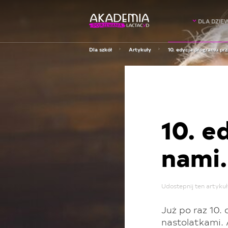
DLA DZIE
Dla szkół
Artykuły
10. edycja programu pr
10. e
nami.
Udostepnij ten artykuł
Już po raz 10.
nastolatkami.