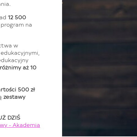
nia.
nad
12 500
e program na
ctwa w
 edukacyjnymi,
edukacyjny
różnimy aż 10
rtości 500 zł
ją
zestawy
UŻ DZIŚ
owy - Akademia