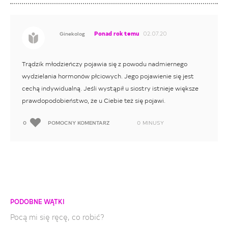
Ponad rok temu
02.07.20
Ginekolog
Trądzik młodzieńczy pojawia się z powodu nadmiernego
wydzielania hormonów płciowych. Jego pojawienie się jest
cechą indywidualną. Jeśli wystąpił u siostry istnieje większe
prawdopodobieństwo, że u Ciebie też się pojawi.
0
POMOCNY KOMENTARZ
0
MINUSY
PODOBNE WĄTKI
Pocą mi się ręcę, co robić?