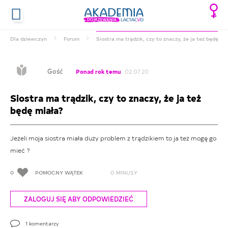
Dla dziewczyn
Forum
Siostra ma trądzik, czy to znaczy, że ja też będę mi
Gość
Ponad rok temu
02.07.20
Siostra ma trądzik, czy to znaczy, że ja też
będę miała?
Jeżeli moja siostra miała duży problem z trądzikiem to ja też mogę go
mieć ?
0
POMOCNY WĄTEK
0
MINUSY
ZALOGUJ SIĘ ABY ODPOWIEDZIEĆ
1
komentarzy