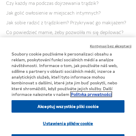
Czy każdy ma podczas dojrzewania trądzik?
Jak golić owłosienie w miejscach intymnych?
Jak sobie radzić z trądzikiem? Przykrywać go makijażem?
Co powiedzieć mamie, żeby pozwoliła mi się depilować?
Jak pozbyć się rozstępów na piersiach?
Kontynuuj bez akceptacji
Do kiedy ma się trądzik?
Soubory cookie používáme k personalizaci obsahu a
reklam, poskytování funkcí sociálních médií a analýze
Mam mocne czarne owłosienie, jak mogę z tym walczyć?
návštěvnosti. Informace o tom, jak používáte náš web,
Czy farbować wąsik? Czy jest to bezpieczne?
sdílíme s partnery v oblasti sociálních médií, inzerce a
analytických služeb, kteří tyto informace mohou
Czy golić strefę intymną oraz nogi?
kombinovat s dalšími, které jste jim buď poskytli, nebo
které shromáždili, když používáte jejich služby. Další
informace naleznete v našem
Polityka prywatności
Akceptuj wszystkie pliki cookie
Privacy Notice
Ustawienia plików cookie
Cookie Statement
Lista cookie