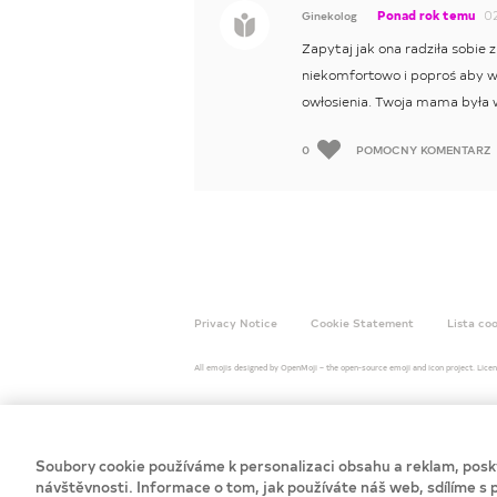
Ponad rok temu
02
Ginekolog
Zapytaj jak ona radziła sobie 
niekomfortowo i poproś aby w
owłosienia. Twoja mama była 
0
POMOCNY KOMENTARZ
Privacy Notice
Cookie Statement
Lista co
All emojis designed by OpenMoji – the open-source emoji and icon project. Lic
Soubory cookie používáme k personalizaci obsahu a reklam, posky
návštěvnosti. Informace o tom, jak používáte náš web, sdílíme s p