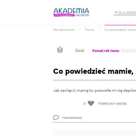
DLA DZIE
Dla dziewczyn
Forum
Co powiedzieć mamie
Gość
Ponad rok temu
02.07.20
Co powiedzieć mamie, 
Jak zachęcić mamę by pozwoliła mi się depil
0
POMOCNY WĄTEK
1
komentarzy