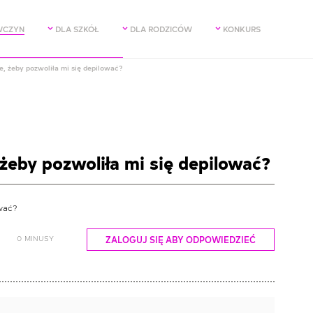
WCZYN
DLA SZKÓŁ
DLA RODZICÓW
KONKURS
, żeby pozwoliła mi się depilować?
żeby pozwoliła mi się depilować?
ować?
0
MINUSY
ZALOGUJ SIĘ ABY ODPOWIEDZIEĆ