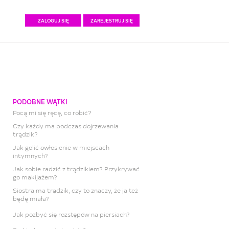
ZALOGUJ SIĘ
ZAREJESTRUJ SIĘ
PODOBNE WĄTKI
Pocą mi się ręcę, co robić?
Czy każdy ma podczas dojrzewania
trądzik?
Jak golić owłosienie w miejscach
intymnych?
Jak sobie radzić z trądzikiem? Przykrywać
go makijażem?
Siostra ma trądzik, czy to znaczy, że ja też
będę miała?
Jak pozbyć się rozstępów na piersiach?