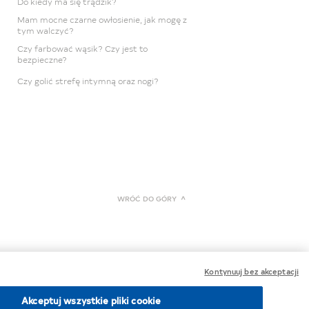
Do kiedy ma się trądzik?
Mam mocne czarne owłosienie, jak mogę z
tym walczyć?
Czy farbować wąsik? Czy jest to
bezpieczne?
Czy golić strefę intymną oraz nogi?
WRÓĆ DO GÓRY
Kontynuuj bez akceptacji
Akceptuj wszystkie pliki cookie