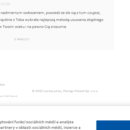
.07.20
z nadmiernym owłosieniem, powiedź że źle się z tym czujesz,
spólnie z Toba wybrała najlepszą metodę usuwania zbędnego
w Twoim wieku i na pewno Cię zrozumie.
0
MINUSY
okie
© 2025 Lactacyd.eu, Perrigo Poland Sp. z o.o.
ense: CC BY-SA 4.0
tování funkcí sociálních médií a analýze
artnery v oblasti sociálních médií, inzerce a