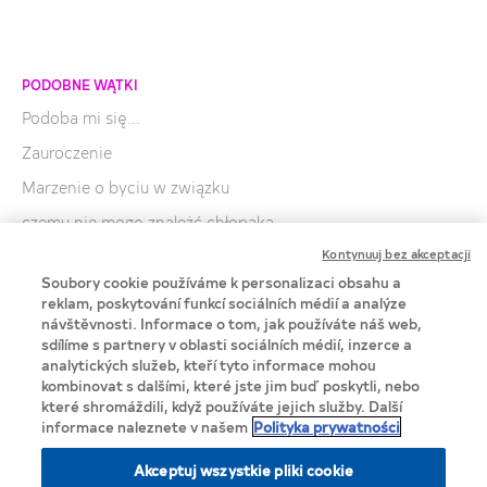
PODOBNE WĄTKI
Podoba mi się...
Zauroczenie
Marzenie o byciu w związku
czemu nie mogę znależć chłopaka
Kontynuuj bez akceptacji
Jak radzić sobie z rozstaniem w związku?
Soubory cookie používáme k personalizaci obsahu a
Boję się kompromitacji przy pierwszym pocałunku, co
reklam, poskytování funkcí sociálních médií a analýze
robić?
návštěvnosti. Informace o tom, jak používáte náš web,
Jak można się nauczyć całowania z języczkiem?
sdílíme s partnery v oblasti sociálních médií, inzerce a
analytických služeb, kteří tyto informace mohou
Zakochałam się w dyrektorze szkoły, co robić?
kombinovat s dalšími, které jste jim buď poskytli, nebo
které shromáždili, když používáte jejich služby. Další
informace naleznete v našem
Polityka prywatności
Akceptuj wszystkie pliki cookie