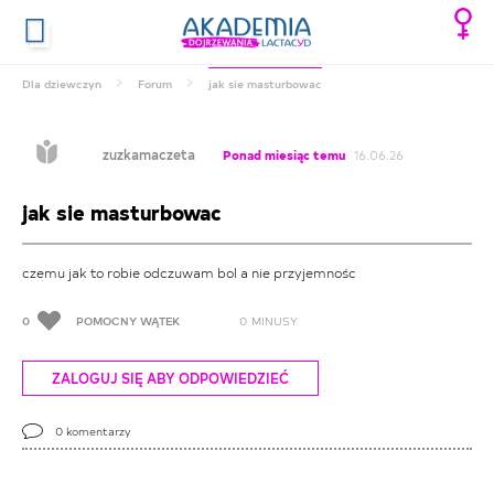
Dla dziewczyn
Forum
jak sie masturbowac
zuzkamaczeta
Ponad miesiąc temu
16.06.26
jak sie masturbowac
czemu jak to robie odczuwam bol a nie przyjemnośc
0
POMOCNY WĄTEK
0
MINUSY
ZALOGUJ SIĘ ABY ODPOWIEDZIEĆ
0
komentarzy