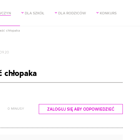
WCZYN
DLA SZKÓŁ
DLA RODZICÓW
KONKURS
eżć chłopaka
09.20
ć chłopaka
0
MINUSY
ZALOGUJ SIĘ ABY ODPOWIEDZIEĆ