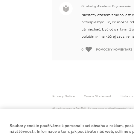
Ginekolog Akademii Dojrzewania
Niestety czasem trudno jest ci
przyspieszyć. To, co można rob
uśmiechać, być otwartym. Zwy
polubimy i na której zacznie n
0
POMOCNY KOMENTARZ
Privacy Notice
Cookie Statement
Lista co
All emojis designed by OpenMoji – the open-source emoji and icon project. Lic
Soubory cookie používáme k personalizaci obsahu a reklam, posky
návštěvnosti. Informace o tom, jak používáte náš web, sdílíme s p