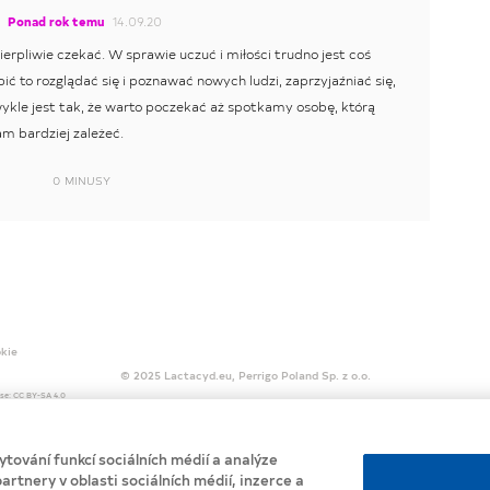
Ponad rok temu
14.09.20
erpliwie czekać. W sprawie uczuć i miłości trudno jest coś
ić to rozglądać się i poznawać nowych ludzi, zaprzyjaźniać się,
kle jest tak, że warto poczekać aż spotkamy osobę, którą
am bardziej zależeć.
0
MINUSY
okie
© 2025 Lactacyd.eu, Perrigo Poland Sp. z o.o.
ense: CC BY-SA 4.0
tování funkcí sociálních médií a analýze
artnery v oblasti sociálních médií, inzerce a