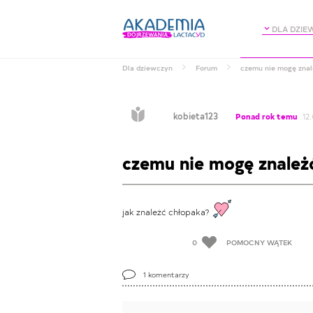
DLA DZIE
Dla dziewczyn
Forum
czemu nie mogę znal
kobieta123
Ponad rok temu
12.
czemu nie mogę znależ
jak znależć chłopaka?
0
POMOCNY WĄTEK
1
komentarzy