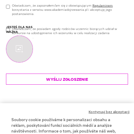
Oświadczam, że zapoznałem/am się z obowiązującym
Regulaminem
korzystania z serwisu www.akademiadojrzewania.pl i akceptuję jego
postanowienia.
JESTEŚ DLA NAS
Oświadczam, że posiadam zgody rodziców uczennic biorących udział w
WAŻNA
konkursie na udostępnienie ich wizerunku w celu realizacji zadania
konkursowego.
Kontynuuj bez akceptacji
Soubory cookie používáme k personalizaci obsahu a
reklam, poskytování funkcí sociálních médií a analýze
návštěvnosti. Informace o tom, jak používáte náš web,