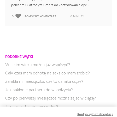
polecam Ci afrodyte Smart do kontrolowania cyklu..
0
POMOCNY KOMENTARZ
0
MINUSY
PODOBNE WĄTKI
W jakim wieku można już współżyć?
Cały czas mam ochotę na seks co mam zrobić?
Zanikła mi miesiączka, czy to oznaka ciąży?
Jak nakłonić partnera do współżycia?
Czy po pierwszej miesiączce można zajść w ciążę?
Jak sprawdzić dni niepłodne?
Kontynuuj bez akceptacji
Jaka koncepcja jest najlepsza dla 17latki?