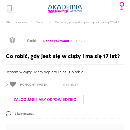
Dla dziewczyn
Forum
Co robić, gdy jest się w ciąży i ma się 17 lat?
Gość
Ponad rok temu
02.07.20
Co robić, gdy jest się w ciąży i ma się 17 lat?
Jestem w ciąży.. Mam dopiero 17 lat.. Co robić??
0
POMOCNY WĄTEK
0
MINUSY
ZALOGUJ SIĘ ABY ODPOWIEDZIEĆ
2
komentarzy