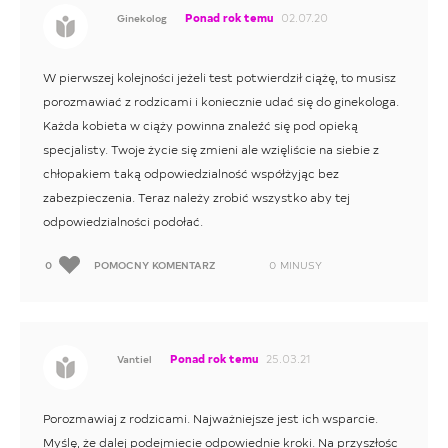
Ponad rok temu
02.07.20
Ginekolog
W pierwszej kolejności jeżeli test potwierdził ciążę, to musisz
porozmawiać z rodzicami i koniecznie udać się do ginekologa.
Każda kobieta w ciąży powinna znaleźć się pod opieką
specjalisty. Twoje życie się zmieni ale wzięliście na siebie z
chłopakiem taką odpowiedzialność współżyjąc bez
zabezpieczenia. Teraz należy zrobić wszystko aby tej
odpowiedzialności podołać.
0
POMOCNY KOMENTARZ
0
MINUSY
Ponad rok temu
25.03.21
Vantiel
Porozmawiaj z rodzicami. Najważniejsze jest ich wsparcie.
Myślę, że dalej podejmiecie odpowiednie kroki. Na przyszłośc