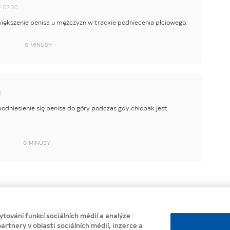
.07.20
większenie penisa u mężczyzn w trackie podniecenia płciowego.
0
MINUSY
2
dniesienie się penisa do góry podczas gdy chłopak jest
0
MINUSY
tování funkcí sociálních médií a analýze
okie
artnery v oblasti sociálních médií, inzerce a