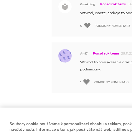
Ponad rok temu
02
Ginekolog
Wzwód, inaczej erekcja to po
0
POMOCNY KOMENTARZ
Ponad rok temu
28.11.2
Ami7
Wzwód to powiększenie oraz po
podniecony.
1
POMOCNY KOMENTARZ
Soubory cookie používáme k personalizaci obsahu a reklam, posky
Privacy Notice
Cookie Statement
Lista co
návštěvnosti. Informace o tom, jak používáte náš web, sdílíme s p