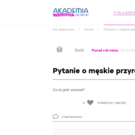
DLA DZIE
Dla dziewczyn
Forum
Pytanie o męskie pr
Gość
Ponad rok temu
02.07.20
Pytanie o męskie przy
Co to jest wzwód?
0
POMOCNY WĄTEK
2
komentarzy