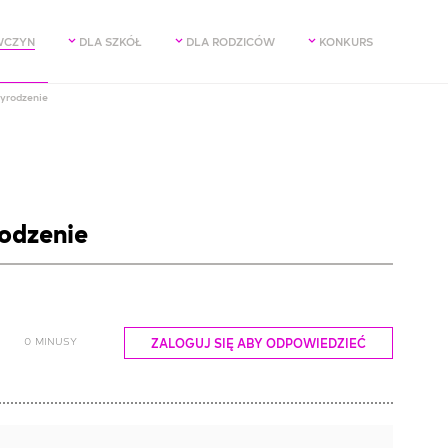
WCZYN
DLA SZKÓŁ
DLA RODZICÓW
KONKURS
zyrodzenie
rodzenie
0
MINUSY
ZALOGUJ SIĘ ABY ODPOWIEDZIEĆ