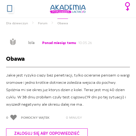
Dla dziewczyn
Forum
Obawa
lola
Ponad miesiąc temu
10.05.26
Obawa
Jakie jest ryzyko ciazy bez penetracji, tylko ocieranie penisem o wargi
sromowe i jedno krotkie dotniecie zoledzia wejscia do pochwy.
Spóźnia mi sie okres juz ktorys dzien z kolei. Teraz jest moj 40 dzien
cyklu. W 38 dniu zrobiłam czuły test ciążowy(19 dni po tej sytuacji) i
wyszedł negatywny ale okresu dalej nie ma..
0
POMOCNY WĄTEK
0
MINUSY
ZALOGUJ SIĘ ABY ODPOWIEDZIEĆ