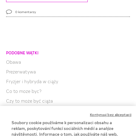
0
komentarzy
PODOBNE WĄTKI
Obawa
Prezerwatywa
Fryzjer i hybryda w ciąży
Co to moze byc?
Czy to może być ciąża
Zaplodnienie
Kontynuuj bez akceptacji
Czy jest ryzyko ciąży?
Soubory cookie používáme k personalizaci obsahu a
reklam, poskytování funkcí sociálních médií a analýze
Prejakulat
návštěvnosti. Informace o tom, jak používáte náš web,